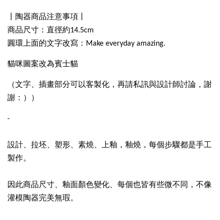
丨陶器商品注意事項丨
商品尺寸：直徑約14.5cm
圓環上面的文字改寫：Make everyday amazing.
貓咪圖案改為賓士貓
（文字、插畫部分可以客製化，再請私訊與設計師討論，謝
謝：））
-
設計、拉坯、塑形、素燒、上釉，釉燒，每個步驟都是手工
製作。
因此商品尺寸、釉面顏色變化、每個也皆有些微不同，不像
灌模陶器完美無瑕。