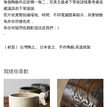
每個陶藝作品皆獨一無二，完美主義者下單前請慎重考慮或
建議請勿下單謝謝。
照片依實際拍攝場地、時間、不同電腦螢幕顯示，與實物難
免存在些微色差，
有任何疑問也都歡迎訊息我們：）
-
丨材質丨 台灣陶土,、日本瓷土、手作陶藝,高溫燒製
我猜你喜歡