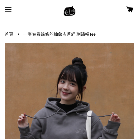
›
首頁
一隻卷卷線條的抽象吉普貓 刺繡帽Tee