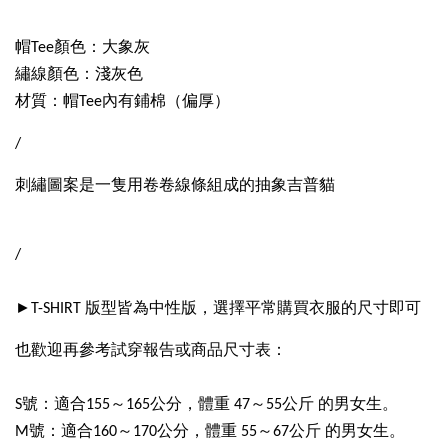
帽Tee顏色：大象灰
繡線顏色：淺灰色
材質：帽Tee內有鋪棉（偏厚）
/
刺繡圖案是一隻用卷卷線條組成的抽象吉普貓
/
►T-SHIRT 版型皆為中性版，選擇平常購買衣服的尺寸即可
也歡迎再參考試穿報告或商品尺寸表：
S號：適合155～165公分，體重 47～55公斤 的男女生。
M號：適合160～170公分，體重 55～67公斤 的男女生。