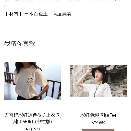
-
丨材質丨 日本白瓷土、高溫燒製
我猜你喜歡
吉普貓彩虹調色盤 / 上衣 刺
彩虹跳繩 刺繡Tee
繡 T-SHIRT (中性版)
NT$ 650
NT$ 690