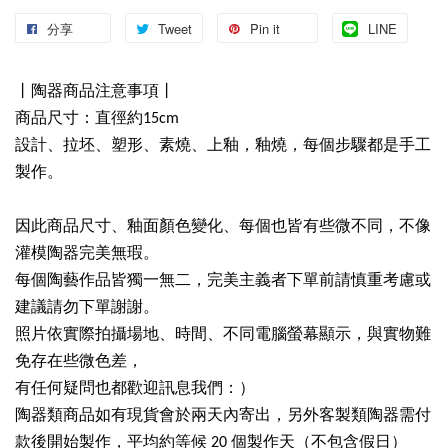
分享
Tweet
Pin it
LINE
丨陶器商品注意事項丨
商品尺寸：直徑約15cm
設計、拉坯、塑形、素燒、上釉，釉燒，每個步驟都是手工
製作。
因此商品尺寸、釉面顏色變化、每個也皆有些微不同，不像
灌模陶器完美無瑕。
每個陶藝作品皆獨一無二，完美主義者下單前請慎重考慮或
建議請勿下單謝謝。
照片依實際拍攝場地、時間、不同電腦螢幕顯示，與實物難
免存在些微色差，
有任何疑問也都歡迎訊息我們：）
陶器類商品如有現貨會於兩天內寄出，另外客製類陶器需付
款後開始製作，平均約等候 20 個製作天（不包含假日）