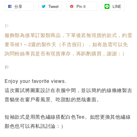
分享
Tweet
Pin it
LINE
⚐
服飾類為接單訂製類商品，下單後若無現貨的款式，約需
要等候1～2週的製作天（不含假日），如有急需可以先
詢問粉絲專頁是否有現貨庫存，再斟酌購買，謝謝：）
⚐ 
Enjoy your favorite views.
這次嘗試將圖案設計在衣服中間，並以簡約的線條繪製吉
普貓坐在窗戶看風景、吃甜點的悠哉畫面。
短袖款式是用黑色繡線搭配白色Tee。如想更換其他繡線
顏色也可以再私訊討論：）