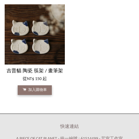
吉普貓 陶瓷 筷架 / 畫筆架
從
NT$ 150
起
加入購物車
快速連結
A PIECE OF CAT PLANET - 統一編號 : 61514499 - 芯室工作室