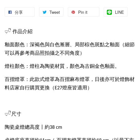
分享
Tweet
Pin it
LINE
𓂑𓎹 作品介紹
釉面顏色：深褐色與白色漸層、局部棕色斑點之釉面（細節
可以再參考商品照拍攝之不同角度）
燈柱顏色：燈柱為陶瓷材質，顏色為古銅金色釉面。
百摺燈罩：此款式燈罩為百摺麻布燈罩，日後亦可於燈飾材
料店家自行購買更換（E27燈座皆適用）
𓂑𓎹尺寸
陶瓷桌燈總高度丨約38 cm