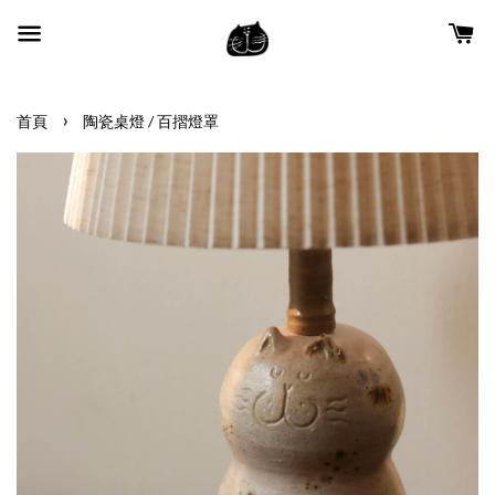
›
首頁
陶瓷桌燈 / 百摺燈罩