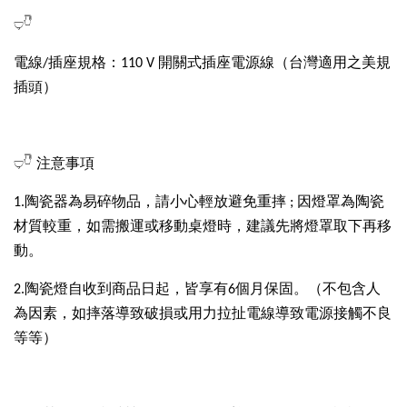
𓂑𓎹
電線/插座規格：110 V 開關式插座電源線（台灣適用之美規
插頭）
𓂑𓎹 注意事項
1.陶瓷器為易碎物品，請小心輕放避免重摔 ; 因燈罩為陶瓷
材質較重，如需搬運或移動桌燈時，建議先將燈罩取下再移
動。
2.陶瓷燈自收到商品日起，皆享有6個月保固。（不包含人
為因素，如摔落導致破損或用力拉扯電線導致電源接觸不良
等等）