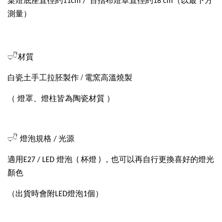
桌燈底座直徑約11cm / 百摺布燈罩直徑約18 cm（以最下方
測量）
𓂑𓎹材質
白瓷土手工拉胚製作 / 電窯高溫燒製
（ 燈罩、燈柱皆為陶瓷材質 ）
𓂑𓎹 燈泡規格 / 光源
適用E27 / LED 燈泡 ( 杯燈 ) ，也可以再自行更換喜好的燈光
顏色
（出貨時會附LED燈泡1個）