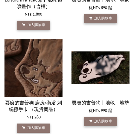
Leisure in a Teacup丨 藝術微
廢廢的吉普貓丨地墊、地毯
噴畫作（含框）
從
NT$ 890
起
NT$ 1,800
加入購物車
加入購物車
耍廢的吉普狗 廚房/衛浴 刺
耍廢的吉普狗丨地毯、地墊
繡擦手巾 （現貨商品）
從
NT$ 990
起
NT$ 280
加入購物車
加入購物車