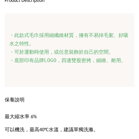
Product Description
・此款式毛巾採用細纖維材質，擁有不易掉毛絮、好吸
水之特性。

・可於運動時使用，或任意裝飾於自己的空間。

・底部印有品牌LOGO，四邊雙股密拷，細緻、耐用。
保養說明
最大縮水率 6%
可以機洗，最高40°C水溫，建議單獨洗滌。