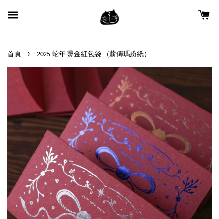
›
首頁
2025 蛇年 燙金紅包袋 （薪傳瑪紛紙）