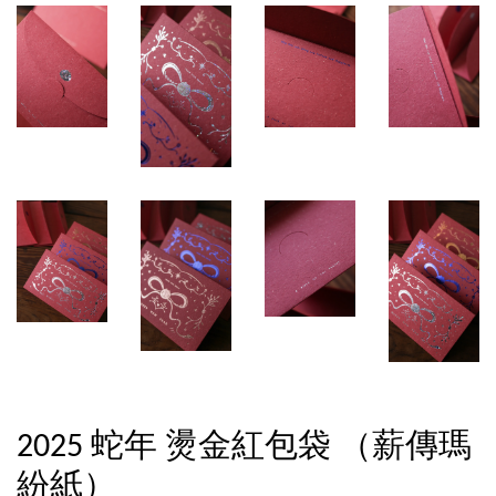
2025 蛇年 燙金紅包袋 （薪傳瑪
紛紙）