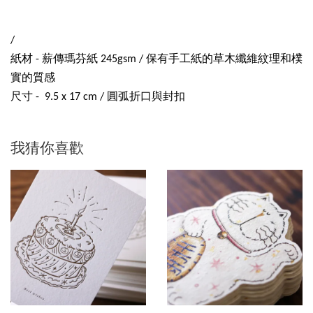
/
紙材 - 薪傳瑪芬紙 245gsm / 保有手工紙的草木纖維紋理和樸
實的質感
尺寸 - 9.5 x 17 cm / 圓弧折口與封扣
我猜你喜歡