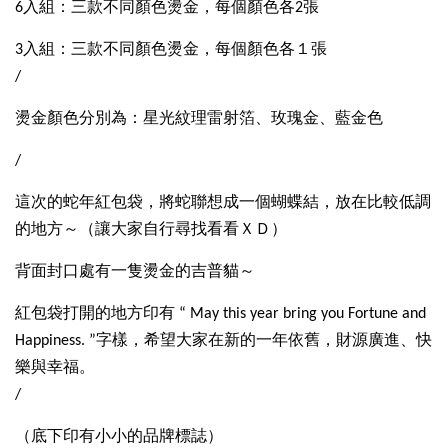
6入組：三款不同顏色燙金，每個顏色各2張
3入組：三款不同顏色燙金，每個顏色各１張
/
燙金顏色分別為：星光紋理雷射箔、玫瑰金、藍金色
/
這次的蛇年紅包袋，將蛇聯想成一個蝴蝶結，放在比較低調
的地方～（讓大家自行尋找看看ＸＤ）
背面封口處有一隻燙金的吉普貓～
紅包袋打開的地方印有 “ May this year bring you Fortune and
Happiness. ”字樣，希望大家在新的一年依舊，財源廣進、快
樂與幸福。
/
（底下印有小小的品牌標誌）