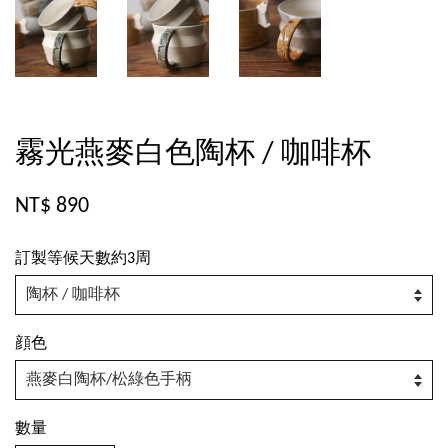
霧光燕麥白色陶杯 / 咖啡杯
NT$ 890
訂製等候天數約3周
顔色
數量