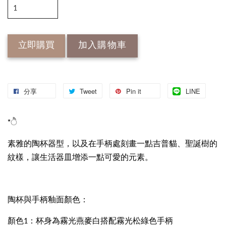
立即購買
加入購物車
分享
Tweet
Pin it
LINE
*ੈ
素雅的陶杯器型，以及在手柄處刻畫一點吉普貓、聖誕樹的
紋樣，讓生活器皿增添一點可愛的元素。
陶杯與手柄釉面顏色：
顏色1：杯身為霧光燕麥白搭配霧光松綠色手柄