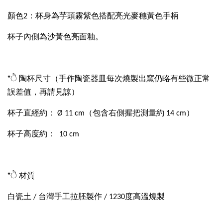
顏色2：杯身為芋頭霧紫色搭配亮光麥穗黃色手柄
杯子內側為沙黃色亮面釉。
*ੈ 陶杯尺寸（手作陶瓷器皿每次燒製出窯仍略有些微正常
誤差值，再請見諒）
杯子直經約： Ø 11 cm（包含右側握把測量約 14 cm）
杯子高度約： 10 cm
*ੈ 材質
白瓷土 / 台灣手工拉胚製作 / 1230度高溫燒製