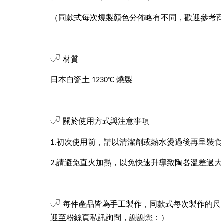
（同款式每次燒製顏色分佈略有不同，歡迎參考
𓂑𓎹 材質
日本白瓷土 1230°C 燒製
𓂑𓎹 關於使用方式與注意事項
1.初次使用前，請以清潔劑或熱水燙過後再呈裝
2.請避免直火加熱，以免快速升導致陶器溫差過
𓂑𓎹 每件產品皆為手工製作，同款式每次製
迎至粉絲頁私訊詢問，謝謝您：）