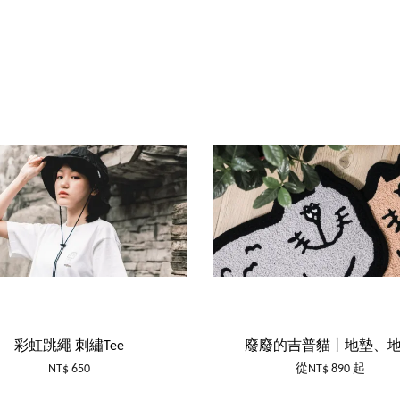
彩虹跳繩 刺繡Tee
廢廢的吉普貓丨地墊、
NT$ 650
從
NT$ 890
起