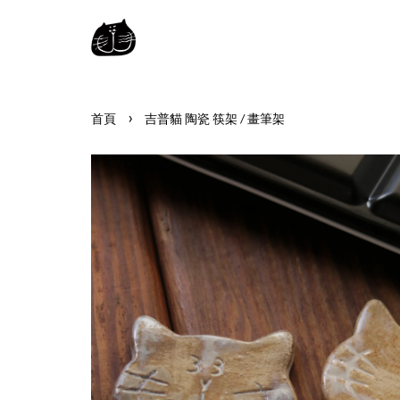
›
首頁
吉普貓 陶瓷 筷架 / 畫筆架