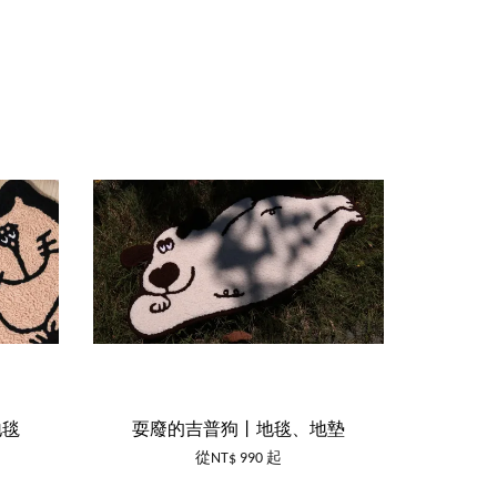
地毯
耍廢的吉普狗丨地毯、地墊
從
NT$ 990
起