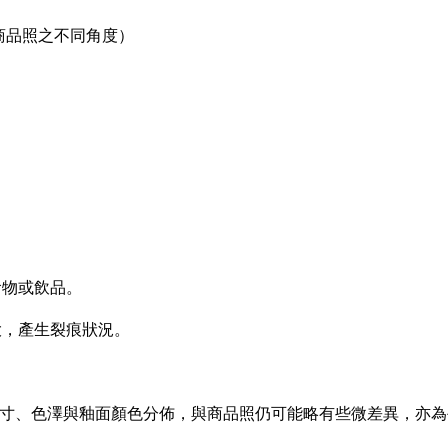
商品照之不同角度）
食物或飲品。
大，產生裂痕狀況。
作的尺寸、色澤與釉面顏色分佈，與商品照仍可能略有些微差異，亦