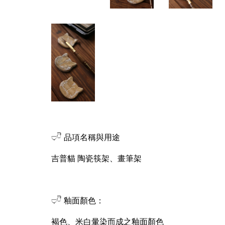
𓂑𓎹 品項名稱與用途
吉普貓 陶瓷筷架、畫筆架
𓂑𓎹 釉面顏色：
褐色、米白暈染而成之釉面顏色