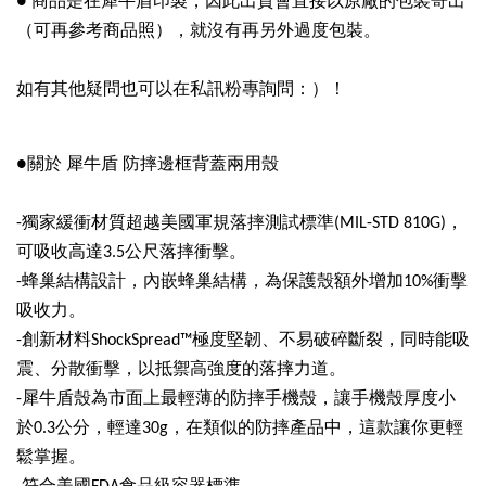
● 商品是在犀牛盾印製，因此出貨會直接以原廠的包裝寄出
（可再參考商品照），就沒有再另外過度包裝。
如有其他疑問也可以在私訊粉專詢問：）！
●關於 犀牛盾 防摔邊框背蓋兩用殼
-獨家緩衝材質超越美國軍規落摔測試標準(MIL-STD 810G)，
可吸收高達3.5公尺落摔衝擊。
-蜂巢結構設計，內嵌蜂巢結構，為保護殼額外增加10%衝擊
吸收力。
-創新材料ShockSpread™極度堅韌、不易破碎斷裂，同時能吸
震、分散衝擊，以抵禦高強度的落摔力道。
-犀牛盾殼為市面上最輕薄的防摔手機殼，讓手機殼厚度小
於0.3公分，輕達30g，在類似的防摔產品中，這款讓你更輕
鬆掌握。