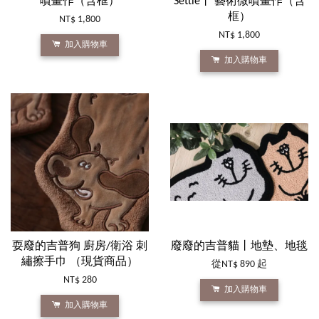
噴畫作（含框）
Settle丨 藝術微噴畫作（含
框）
NT$ 1,800
NT$ 1,800
加入購物車
加入購物車
耍廢的吉普狗 廚房/衛浴 刺
廢廢的吉普貓丨地墊、地毯
繡擦手巾 （現貨商品）
從
NT$ 890
起
NT$ 280
加入購物車
加入購物車