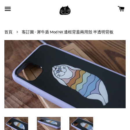
›
首頁
客訂圖 - 犀牛盾 Mod NX 邊框背蓋兩用殼 半透明背板