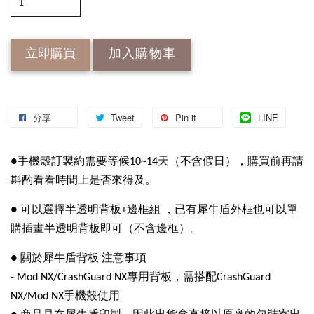
立即購買
加入購物車
分享
Tweet
Pin it
LINE
●手機殼訂製約需要等候10~14天（不含假日），購買前再請
斟酌看看時間上是否來得及。
● 可以選擇半透明背板+邊框組 ，已有犀牛盾外框也可以單
購插畫半透明背板即可（不含邊框）。
● 關於犀牛盾背板 注意事項
- Mod NX/CrashGuard NX專用背板，需搭配CrashGuard
NX/Mod NX手機殼使用