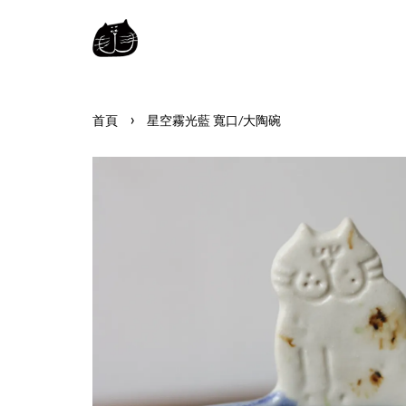
›
首頁
星空霧光藍 寬口/大陶碗