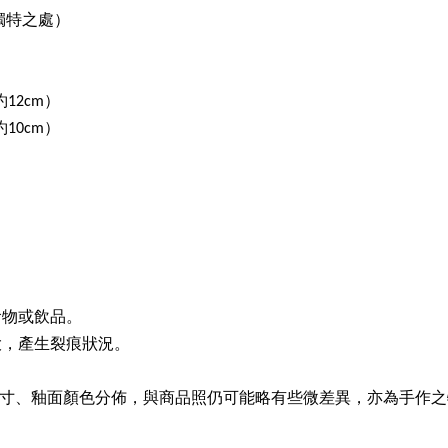
獨特之處）
約12cm）
約10cm）
食物或飲品。
大，產生裂痕狀況。
作的尺寸、釉面顏色分佈，與商品照仍可能略有些微差異，亦為手作