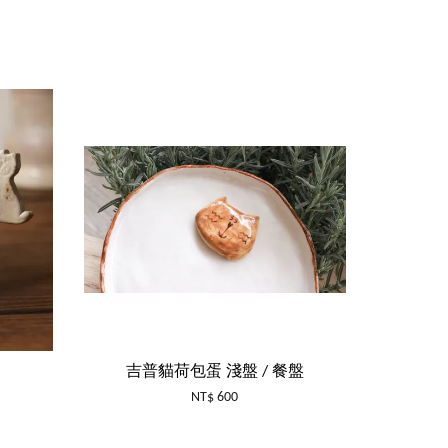
吉普貓荷包蛋 淺盤 / 餐盤
NT$ 600