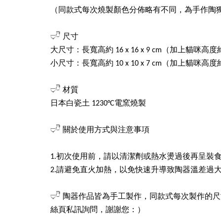
（同款式每次燒製顏色分佈略有不同，為手作陶
𓂑𓎹 尺寸
大尺寸：長寬高約 16 x 16 x 9 cm（加上貓咪高度
小尺寸：長寬高約 10 x 10 x 7 cm（加上貓咪高度
𓂑𓎹 材質
日本白瓷土 1230°C電窯燒製
𓂑𓎹 關於使用方式與注意事項
1.初次使用前，請以清潔劑或熱水燙過後再呈裝
2.請避免直火加熱，以免快速升導致陶器溫差過
𓂑𓎹 陶器作品皆為手工製作，同款式每次製
絲頁私訊詢問，謝謝您：）