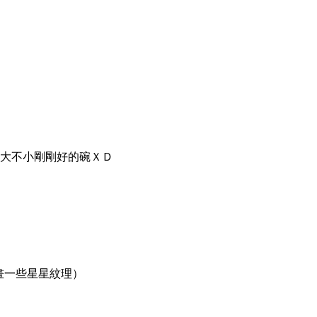
，不大不小剛剛好的碗ＸＤ
畫一些星星紋理）