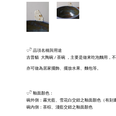
𓂑𓎹 品項名稱與用途
吉普貓 大陶碗 / 茶碗 ，主要是做來吃泡麵用
亦可做為居家擺飾、擺放水果、麵包等。
𓂑𓎹 釉面顏色：
碗外側：霧光藍、雪花白交錯之釉面顏色（有刻
碗內側：茶棕、淺藍交錯之釉面顏色