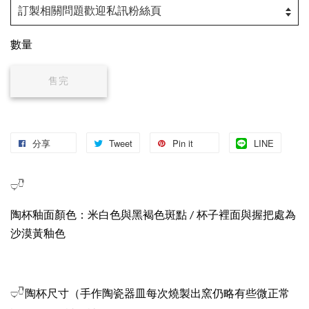
數量
售完
分享
Tweet
Pin it
LINE
𓂑𓎹
陶杯釉面顏色：米白色與黑褐色斑點 / 杯子裡面與握把處為
沙漠黃釉色
（手作陶瓷器皿每次燒製出窯仍略有些微正常
𓂑𓎹陶杯尺寸