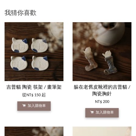
我猜你喜歡
吉普貓 陶瓷 筷架 / 畫筆架
躲在老舊皮靴裡的吉普貓 /
陶瓷胸針
從
NT$ 150
起
NT$ 200
加入購物車
加入購物車