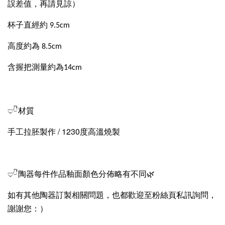
誤差值，再請見諒）
杯子直經約 9.5cm
高度約為 8.5cm
含握把測量約為14cm
𓂑𓎹材質
手工拉胚製作 / 1230度高溫燒製
𓂑𓎹
陶器每件作品釉面顏色分佈略有不同🌿
如有其他陶器訂製相關問題，也都歡迎至粉絲頁私訊詢問，
謝謝您：）