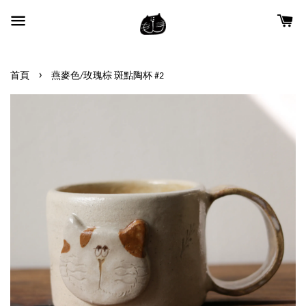
›
首頁
燕麥色/玫瑰棕 斑點陶杯 #2