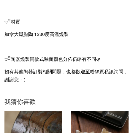
𓂑𓎹材質
加拿大斑點陶 1230度高溫燒製
𓂑𓎹
陶器燒製同款式釉面顏色分佈仍略有不同🌿
如有其他陶器訂製相關問題，也都歡迎至粉絲頁私訊詢問，
謝謝您：）
我猜你喜歡