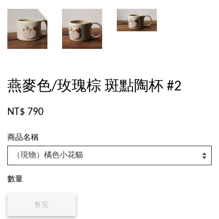
燕麥色/玫瑰棕 斑點陶杯 #2
NT$ 790
商品名稱
數量
售完