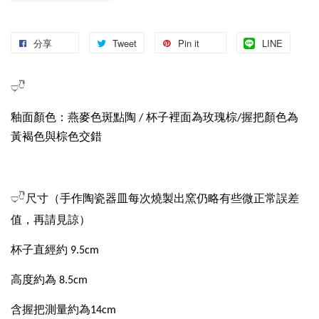
分享
Tweet
Pin it
LINE
𓂑𓎹
釉面顏色：燕麥色斑點陶 / 杯子裡面為玫瑰棕/握把顏色為
黃褐色與棕色交錯
（手作陶瓷器皿每次燒製出窯仍略有些微正常誤差
𓂑𓎹尺寸
值，再請見諒）
杯子直經約 9.5cm
高度約為 8.5cm
含握把測量約為14cm