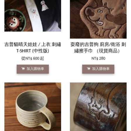
吉普貓晴天娃娃 / 上衣 刺繡
耍廢的吉普狗 廚房/衛浴 刺
T-SHIRT (中性版)
繡擦手巾 （現貨商品）
從
NT$ 600
起
NT$ 280
加入購物車
加入購物車