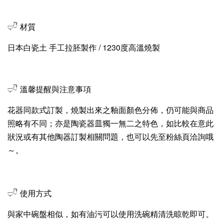
𓂑𓎹 材質
日本白瓷土 手工拉胚製作 / 1230度高溫燒製
𓂑𓎹 溫馨提醒與注意事項
花器同款式訂製，燒製出來之釉面顏色分佈，仍可能與商品
照略有不同；亦是陶瓷器皿獨一無二之特色，如比較在意此
狀況或有其他陶器訂製相關問題，也可以先至粉絲頁洽詢哦
～。
𓂑𓎹 使用方式
與家中碗盤相似，如有油污可以使用洗碗精清洗晾乾即可。