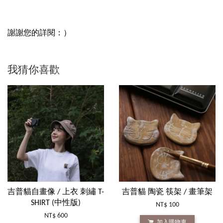
謝謝您的詳閱：）
我猜你喜歡
吉普貓自畫像 / 上衣 刺繡 T-
吉普貓 陶瓷 筷架 / 畫筆架
SHIRT (中性版)
NT$ 100
NT$ 600
加入購物車