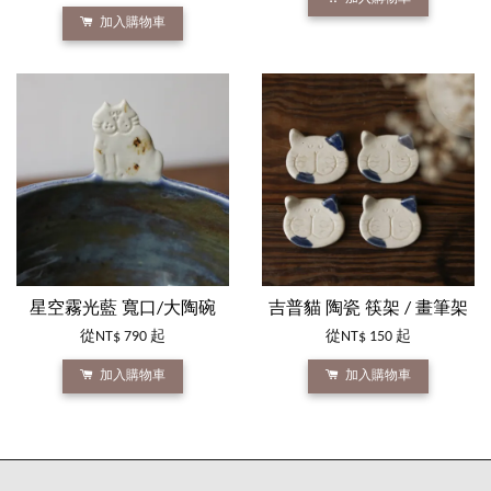
加入購物車
星空霧光藍 寬口/大陶碗
吉普貓 陶瓷 筷架 / 畫筆架
從
NT$ 790
起
從
NT$ 150
起
加入購物車
加入購物車