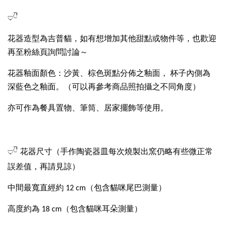
𓂑𓎹
花器造型為吉普貓，如有想增加其他甜點或物件等，也歡迎
再至粉絲頁詢問討論～
花器釉面顏色：沙黃、棕色斑點分佈之釉面， 杯子內側為
深藍色之釉面。（可以再參考商品照拍攝之不同角度）
亦可作為餐具置物、筆筒、居家擺飾等使用。
（手作陶瓷器皿每次燒製出窯仍略有些微正常
𓂑𓎹 花器尺寸
誤差值，再請見諒）
中間最寬直經約 12 cm（包含貓咪尾巴測量）
高度約為 18 cm（包含貓咪耳朵測量）