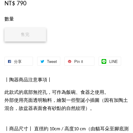
NT$ 790
數量
售完
分享
Tweet
Pin it
LINE
丨陶器商品注意事項丨
此款式的底部無挖孔，可作為飯碗、食器之使用。
外部使用亮面透明釉料，繪製一些聖誕小插圖（因有加陶土
混合，故盆器表面會有砂點的自然紋理）。
丨商品尺寸丨 直徑約 10cm / 高度10 cm（由貓耳朵至腳底測