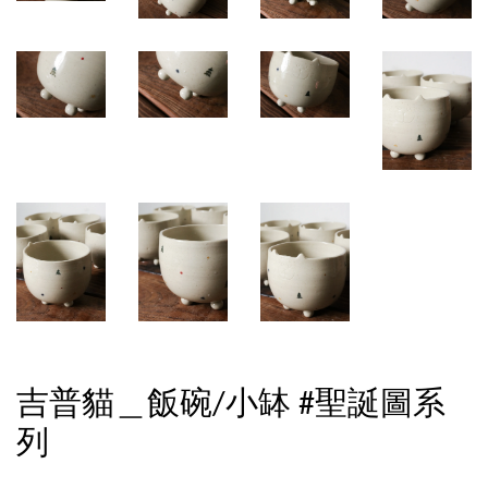
吉普貓＿飯碗/小缽 #聖誕圖系
列