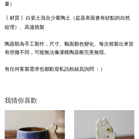
量）
盆器表面會有砂點的自然
丨材質丨 白瓷土混合少量陶土（
紋理
）、高溫燒製
陶器類為手工製作，尺寸、釉面顏色變化、每次燒製出來皆
有些微不同，可能無法像灌模陶器般完美無瑕。
有任何客製需求也都歡迎私訊粉絲頁詢問 ：）
我猜你喜歡