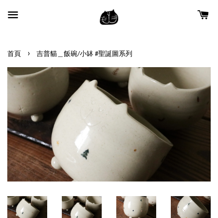
›
首頁
吉普貓＿飯碗/小缽 #聖誕圖系列