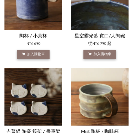
陶杯 / 小茶杯
星空霧光藍 寬口/大陶碗
NT$ 690
從
NT$ 790
起
加入購物車
加入購物車
吉普貓 陶瓷 筷架 / 畫筆架
Mist 陶杯 / 咖啡杯