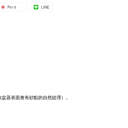
Pin it
LINE
故盆器表面會有砂點的自然紋理）。