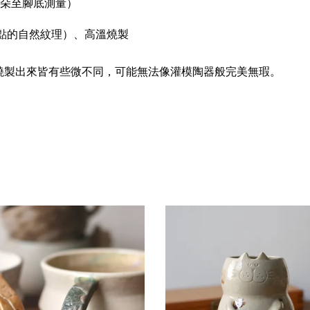
由貓耳朵至腳底測量）
點的自然紋理
）、高溫燒製
燒製出來皆有些微不同，可能無法像灌模陶器般完美無瑕。