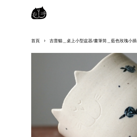
›
首頁
吉普貓＿桌上小型盆器/畫筆筒＿藍色玫瑰小插