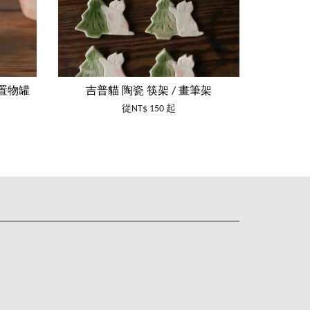
具置物罐
吉普貓 陶瓷 筷架 / 畫筆架
從
NT$ 150
起