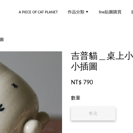
A PIECE OF CAT PLANET
作品分類
line貼圖購買
圖
吉普貓＿桌上小
小插圖
NT$ 790
數量
售完