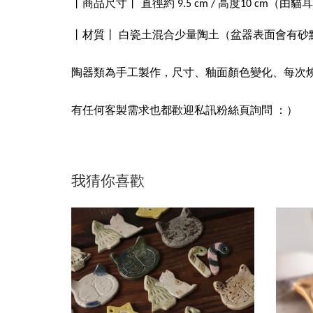
丨商品尺寸丨 直徑約 9.5 cm / 高度10 cm（
盆器表面會有砂
丨材質丨 白瓷土混合少量陶土（
陶器類為手工製作，尺寸、釉面顏色變化、每次
有任何客製需求也都歡迎私訊粉絲頁詢問 ：）
我猜你喜歡