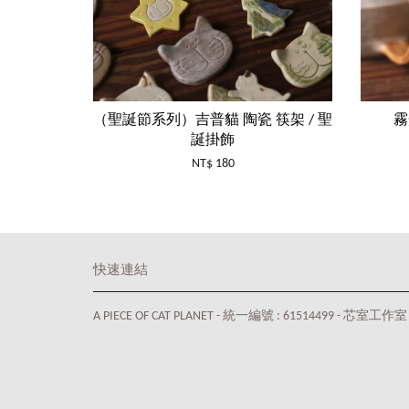
（聖誕節系列）吉普貓 陶瓷 筷架 / 聖
霧
誕掛飾
NT$ 180
快速連結
A PIECE OF CAT PLANET - 統一編號 : 61514499 - 芯室工作室