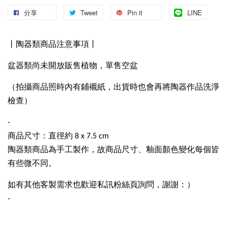
分享
Tweet
Pin it
LINE
丨陶器類商品注意事項丨
盆器類尚未開放販售植物，單售空盆
（拍攝商品照時內有鋪襯紙，出貨時也會再將陶器作品洗淨
檢查）
-
商品尺寸：直徑約 8 x 7.5 cm
陶器類商品為手工製作，故商品尺寸、釉面顏色變化每個皆
有些微不同。
如有其他客製需求也歡迎私訊粉絲頁詢問，謝謝：）
-