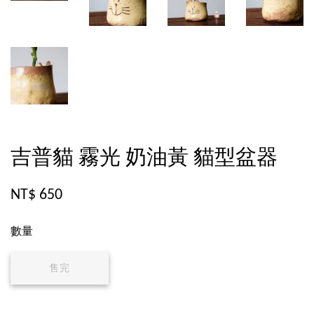
吉普貓 霧光 奶油黃 貓型盆器
NT$ 650
數量
售完