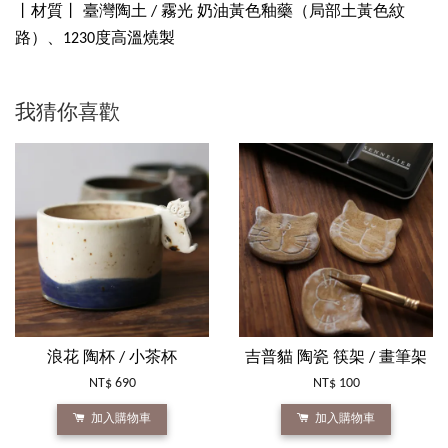
丨材質丨 臺灣陶土 / 霧光 奶油黃色釉藥（局部土黃色紋
路）、1230度高溫燒製
我猜你喜歡
浪花 陶杯 / 小茶杯
吉普貓 陶瓷 筷架 / 畫筆架
NT$ 690
NT$ 100
加入購物車
加入購物車