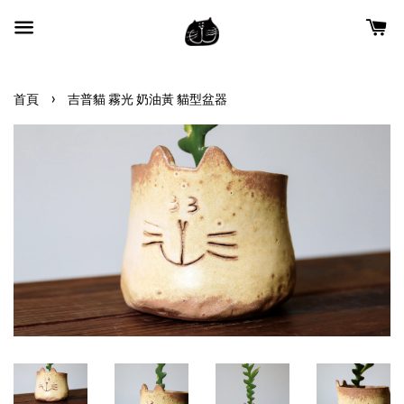
›
首頁
吉普貓 霧光 奶油黃 貓型盆器