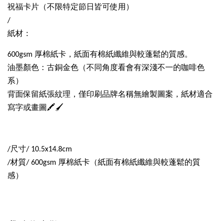
祝福卡片（不限特定節日皆可使用）
/
紙材：
600gsm 厚棉紙卡，紙面有棉紙纖維與較蓬鬆的質感。
油墨顏色：古銅金色（不同角度看會有深淺不一的咖啡色
系）
背面保留紙張紋理，僅印刷品牌名稱無繪製圖案，紙材適合
寫字或畫圖🖍🖌
/尺寸/ 10.5x14.8cm
/材質/ 600gsm 厚棉紙卡（紙面有棉紙纖維與較蓬鬆的質
感）