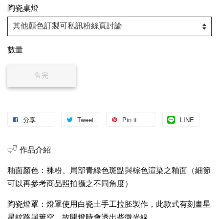
陶瓷桌燈
數量
售完
分享
Tweet
Pin it
LINE
𓂑𓎹 作品介紹
釉面顏色：裸粉、局部青綠色斑點與棕色渲染之釉面（細節
可以再參考商品照拍攝之不同角度）
陶瓷燈罩：燈罩使用白瓷土手工拉胚製作，此款式有刻畫星
星紋路與簍空，故開燈時會透出些微光線。