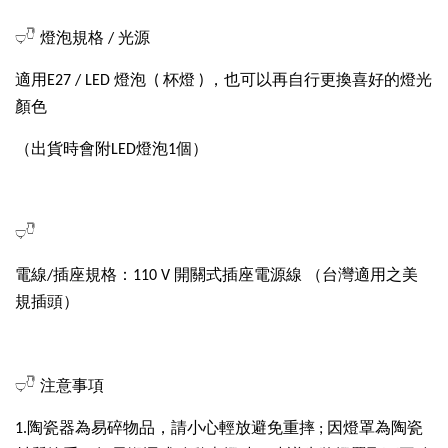
𓂑𓎹 燈泡規格 / 光源
適用E27 / LED 燈泡 ( 杯燈 ) ，也可以再自行更換喜好的燈光
顏色
（出貨時會附LED燈泡1個）
𓂑𓎹
電線/插座規格：110 V 開關式插座電源線 （台灣適用之美
規插頭）
𓂑𓎹 注意事項
1.陶瓷器為易碎物品，請小心輕放避免重摔 ; 因燈罩為陶瓷