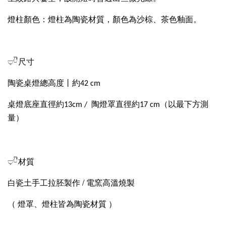
燈柱顏色：燈柱為陶瓷材質，顏色為沙棕、茶色釉面。
𓂑𓎹尺寸
陶瓷桌燈總高度丨約42 cm
桌燈底座直徑約13cm / 陶燈罩直徑約17 cm（以最下方測
量）
𓂑𓎹材質
白瓷土手工拉胚製作 / 電窯高溫燒製
（ 燈罩、燈柱皆為陶瓷材質 ）