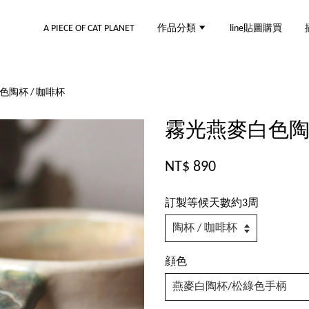
A PIECE OF CAT PLANET
作品分類
line貼圖購買
陶杯 / 咖啡杯
霧光燕麥白色陶杯
NT$ 890
訂製等候天數約3周
顔色