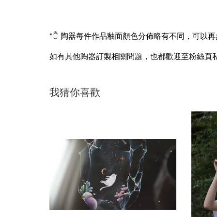
*ੈ 陶器每件作品釉面顏色分佈略有不同，可以
如有其他陶器訂製相關問題，也都歡迎至粉絲頁
我猜你喜歡