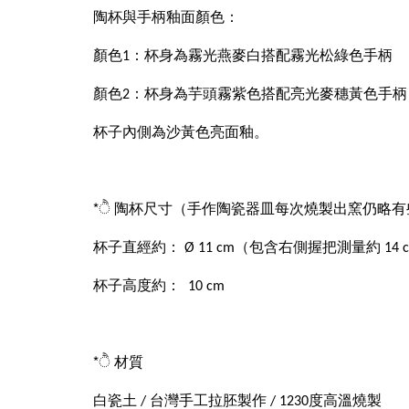
陶杯與手柄釉面顏色：
顏色1：杯身為霧光燕麥白搭配霧光松綠色手柄
顏色2：杯身為芋頭霧紫色搭配亮光麥穗黃色手柄
杯子內側為沙黃色亮面釉。
*ੈ 陶杯尺寸（手作陶瓷器皿每次燒製出窯仍略
杯子直經約： Ø 11 cm（包含右側握把測量約 14 
杯子高度約： 10 cm
*ੈ 材質
白瓷土 / 台灣手工拉胚製作 / 1230度高溫燒製