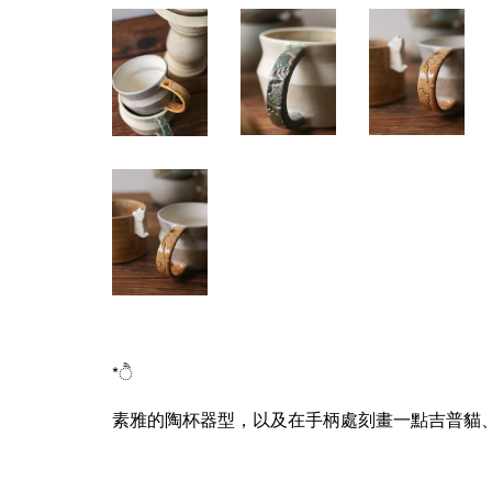
*ੈ
素雅的陶杯器型，以及在手柄處刻畫一點吉普貓