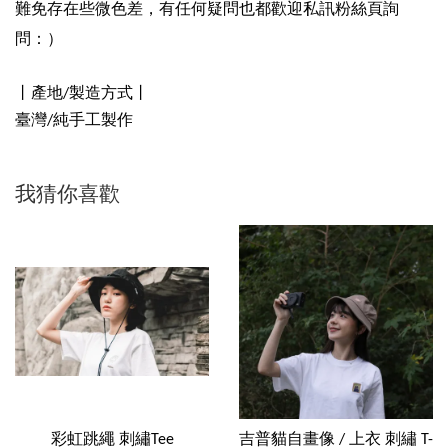
難免存在些微色差，有任何疑問也都歡迎私訊粉絲頁詢
問：）
丨產地/製造方式丨
臺灣/純手工製作
我猜你喜歡
彩虹跳繩 刺繡Tee
吉普貓自畫像 / 上衣 刺繡 T-