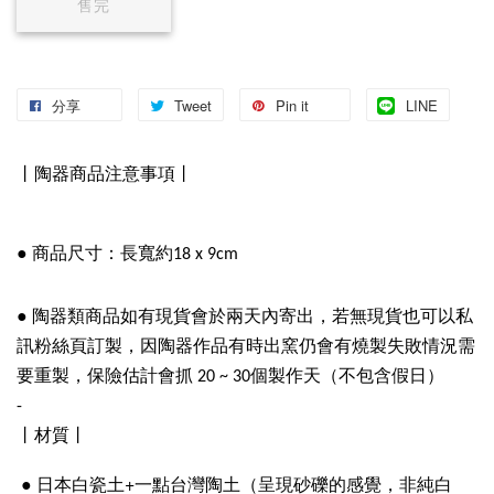
售完
分享
Tweet
Pin it
LINE
丨陶器商品注意事項丨
●
商品尺寸：長寬約18 x 9cm
●
陶器類商品如有現貨會於兩天內寄出，若無現貨也可以私
訊粉絲頁訂製，因陶器作品有時出窯仍會有燒製失敗情況需
要重製，保險估計會抓 20 ~ 30個製作天（不包含假日）
-
丨材質丨
●
日本白瓷土+一點台灣陶土（呈現砂礫的感覺，非純白