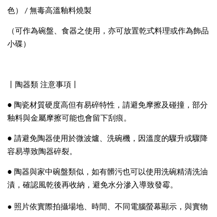
色）
/ 無毒高溫釉料燒製
（可作為碗盤、食器之使用，亦可放置乾式料理或作為飾品
小碟）
丨陶器類 注意事項丨
● 陶瓷材質硬度高但有易碎特性，請避免摩擦及碰撞，部分
釉料與金屬摩擦可能也會留下刮痕。
● 請避免陶器使用於微波爐、洗碗機，因溫度的驟升或驟降
容易導致陶器碎裂。
● 陶器與家中碗盤類似，如有髒污也可以使用洗碗精清洗油
漬，確認風乾後再收納，避免水分滲入導致發霉。
●
照片依實際拍攝場地、時間、不同電腦螢幕顯示，與實物