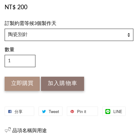
NT$ 200
訂製約需等候3個製作天
數量
立即購買
加入購物車
分享
Tweet
Pin it
LINE
𓂑𓎹 品項名稱與用途