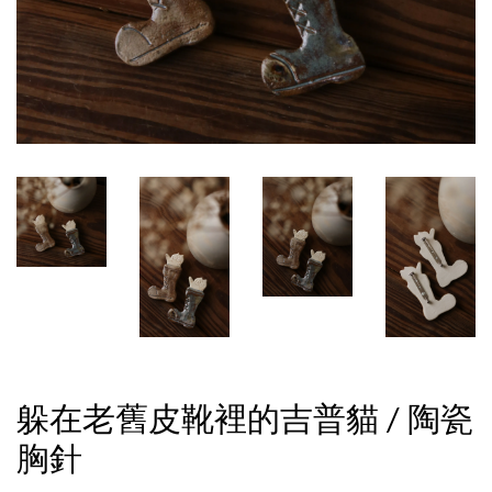
躲在老舊皮靴裡的吉普貓 / 陶瓷
胸針