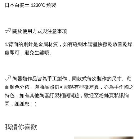
日本白瓷土 1230°C 燒製
𓂑𓎹 關於使用方式與注意事項
1.背面的別針是金屬材質，如有碰到水請盡快擦乾放置乾燥
處即可，避免生鏽哦。
𓂑𓎹 陶器類作品皆為手工製作，同款式每次製作的尺寸、釉
面顏色分佈，與商品照仍可能略有些微差異，亦為手作陶之
特色，如有其他陶器訂製相關問題，歡迎至粉絲頁私訊詢
問，謝謝您：）
我猜你喜歡