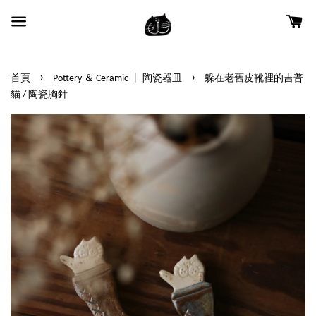
›
›
首頁
Pottery ＆ Ceramic 丨 陶瓷器皿
躲在老舊皮靴裡的吉普
貓 / 陶瓷胸針