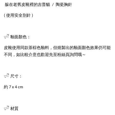
躲在老舊皮靴裡的吉普貓 / 陶瓷胸針
( 使用安全別針 )
𓂑𓎹 釉面顏色：
皮靴使用同款茶棕色釉料，但燒製出的釉面顏色效果仍可能
不同，如比較介意也歡迎先至粉絲頁詢問哦～
𓂑𓎹 尺寸：
約 7 x 4 cm
𓂑𓎹 材質