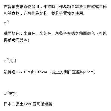
吉普貓甕形置物器皿，年節時可作為糖果罐放置餅乾或年節
相關食物，亦可作為文具、餐具等置物之使用。
𓂑𓎹
釉面顏色：米白色、米黃色、灰藍色交錯之釉面顏色（可以
再參考商品照）
𓂑𓎹尺寸
(h) 9.5
最長邊13 x 13 x
cm （最上方開口直徑約7.5cm）
𓂑𓎹材質
日本白瓷土1230度高溫燒製