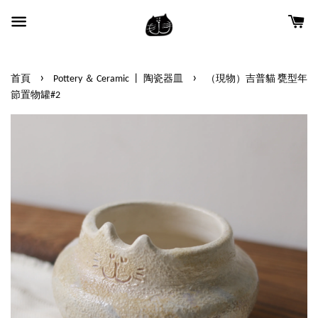
›
›
首頁
Pottery ＆ Ceramic 丨 陶瓷器皿
（現物）吉普貓 甕型年
節置物罐#2