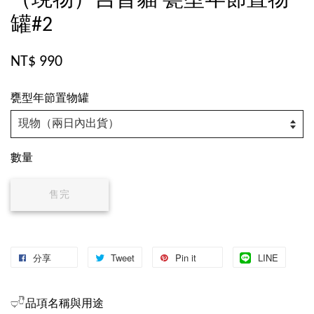
（現物）吉普貓 甕型年節置物
罐#2
NT$ 990
甕型年節置物罐
數量
售完
分享
Tweet
Pin it
LINE
𓂑𓎹品項名稱與用途