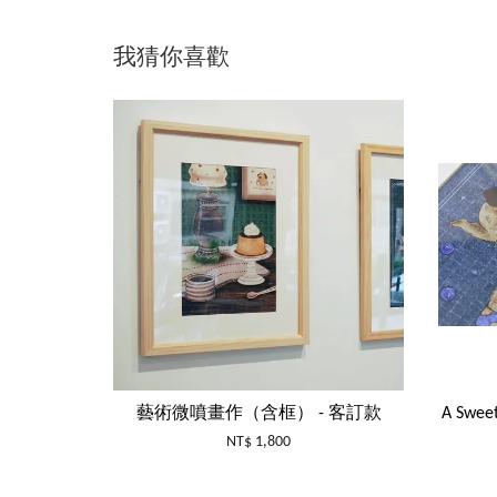
我猜你喜歡
藝術微噴畫作（含框） - 客訂款
A Swee
NT$ 1,800