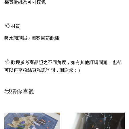
棉質掛繩為可可棕色
*ੈ 材質
吸水珊瑚絨 / 圖案局部刺繡
*ੈ 歡迎參考商品照之不同角度，如有其他訂購問題，也都
可以再至粉絲頁私訊詢問，謝謝您：）
我猜你喜歡