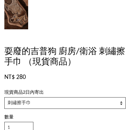
耍廢的吉普狗 廚房/衛浴 刺繡擦
手巾 （現貨商品）
NT$ 280
現貨商品2日內寄出
數量