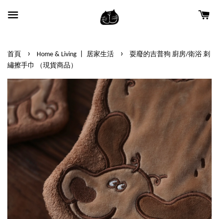
›
›
首頁
Home & Living 丨 居家生活
耍廢的吉普狗 廚房/衛浴 刺
繡擦手巾 （現貨商品）