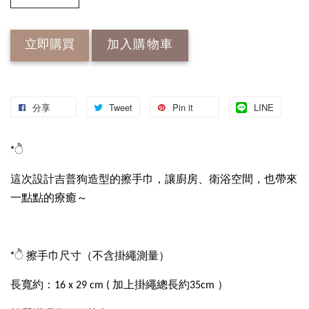
立即購買
加入購物車
分享
Tweet
Pin it
LINE
*ੈ
這次設計吉普狗造型的擦手巾，讓廚房、衛浴空間，也帶來
一點點的療癒～
*ੈ 擦手巾尺寸（不含掛繩測量）
長寬約：16 x 29 cm ( 加上掛繩總長約35cm ）