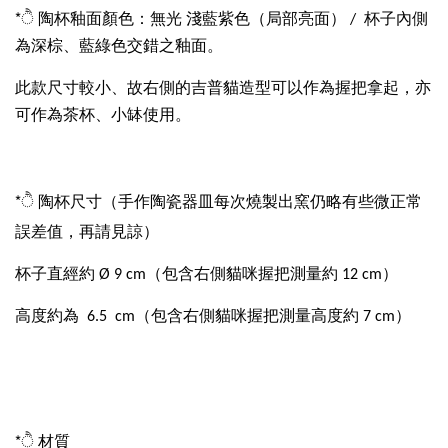
*ੈ 陶杯釉面顏色：無光 淺藍紫色（局部亮面） / 杯子內側
為深棕、藍綠色交錯之釉面。
此款尺寸較小、故右側的吉普貓造型可以作為握把拿起，亦
可作為茶杯、小缽使用。
（手作陶瓷器皿每次燒製出窯仍略有些微正常
*ੈ 陶杯尺寸
誤差值，再請見諒）
杯子直經約 Ø 9 cm（包含右側貓咪握把測量約 12 cm）
高度約為 6.5 cm（包含右側貓咪握把測量高度約 7 cm）
*ੈ 材質