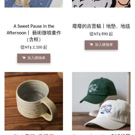
A Sweet Pause in the
廢廢的吉普貓丨地墊、地毯
Afternoon丨 藝術微噴畫作
從
NT$ 890
起
（含框）
加入購物車
從
NT$ 2,100
起
加入購物車