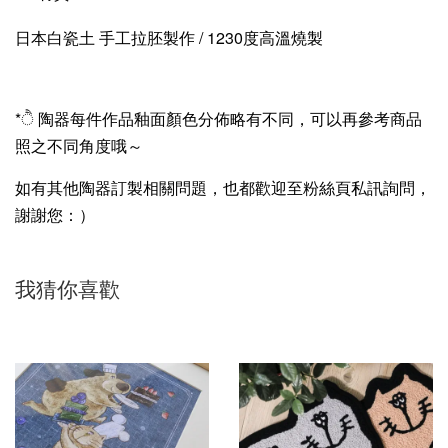
日本白瓷土 手工拉胚製作 / 1230度高溫燒製
*ੈ 陶器每件作品釉面顏色分佈略有不同，可以再參考商品
照之不同角度哦～
如有其他陶器訂製相關問題，也都歡迎至粉絲頁私訊詢問，
謝謝您：）
我猜你喜歡