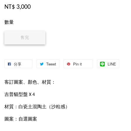
NT$ 3,000
數量
售完
分享
Tweet
Pin it
LINE
客訂圖案、顏色、材質：
吉普貓型盤 X 4
材質：白瓷土混陶土（沙粒感）
圖案：自選圖案