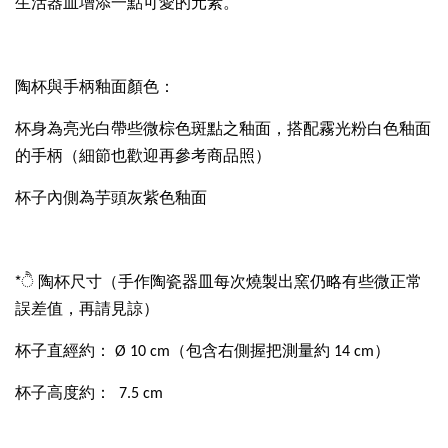
生活器皿增添一點可愛的元素。
陶杯與手柄釉面顏色：
杯身為亮光白帶些微棕色斑點之釉面，搭配霧光粉白色釉面
的手柄（細節也歡迎再參考商品照）
杯子內側為芋頭灰紫色釉面
*ੈ 陶杯尺寸（手作陶瓷器皿每次燒製出窯仍略有些微正常
誤差值，再請見諒）
杯子直經約： Ø 10 cm（包含右側握把測量約 14 cm）
杯子高度約： 7.5 cm