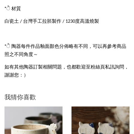
*ੈ 材質
白瓷土 / 台灣手工拉胚製作 / 1230度高溫燒製
*ੈ 陶器每件作品釉面顏色分佈略有不同，可以再參考商品
照之不同角度～
如有其他陶器訂製相關問題，也都歡迎至粉絲頁私訊詢問，
謝謝您：）
我猜你喜歡