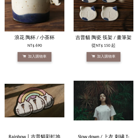
浪花 陶杯 / 小茶杯
吉普貓 陶瓷 筷架 / 畫筆架
NT$ 690
從
NT$ 150
起
加入購物車
加入購物車
Rainbow丨吉普貓彩虹地
Slow down / 上衣 刺繡 T-