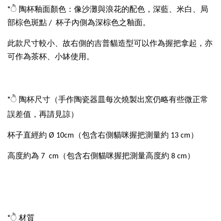
*ੈ 陶杯釉面顏色：像沙灘與浪花的配色，深藍、米白、局
部棕色斑點 / 杯子內側為深棕色之釉面。
此款尺寸較小、故右側的吉普貓造型可以作為握把拿起，亦
可作為茶杯、小缽使用。
（手作陶瓷器皿每次燒製出窯仍略有些微正常
*ੈ 陶杯尺寸
誤差值，再請見諒）
杯子直經約 Ø 10cm（包含右側貓咪握把測量約 13 cm）
高度約為 7 cm（包含右側貓咪握把測量高度約 8 cm）
*ੈ 材質