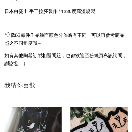
日本白瓷土 手工拉胚製作 / 1230度高溫燒製
*ੈ 陶器每件作品釉面顏色分佈略有不同，可以再參考商品
照之不同角度哦～
如有其他陶器訂製相關問題，也都歡迎至粉絲頁私訊詢問，
謝謝您：）
我猜你喜歡