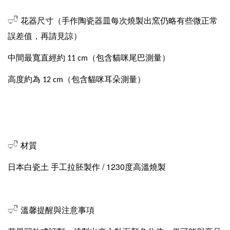
（手作陶瓷器皿每次燒製出窯仍略有些微正常
𓂑𓎹 花器尺寸
誤差值，再請見諒）
中間最寬直經約 11 cm（包含貓咪尾巴測量）
高度約為 12 cm（包含貓咪耳朵測量）
𓂑𓎹 材質
日本白瓷土 手工拉胚製作 / 1230度高溫燒製
𓂑𓎹 溫馨提醒與注意事項