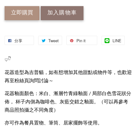
立即購買
加入購物車
分享
Tweet
Pin it
LINE
𓂑𓎹
花器造型為吉普貓，如有想增加其他甜點或物件等，也歡迎
再至粉絲頁詢問討論～
花器釉面顏色：米白、漸層竹青綠釉面 / 局部白色雪花狀分
佈， 杯子內側為咖啡色、灰藍交錯之釉面。（可以再參考
商品照拍攝之不同角度）
亦可作為餐具置物、筆筒、居家擺飾等使用。