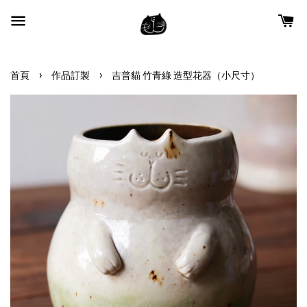
›
›
首頁
作品訂製
吉普貓 竹青綠 造型花器（小尺寸）