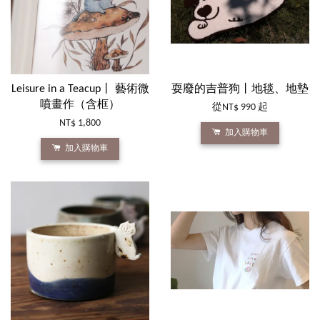
Leisure in a Teacup丨 藝術微
耍廢的吉普狗丨地毯、地墊
噴畫作（含框）
從
NT$ 990
起
NT$ 1,800
加入購物車
加入購物車