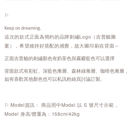
⚐ 
Keep on dreaming.
這次的款式正面為簡約的品牌刺繡Logo（吉普貓圖
案），希望維持好搭配的感覺，故大
圖印刷在背面～
正面吉普貓的刺繡顏色有奶茶色與霧霾藍色可以選擇
背面款式有彩虹、深藍色漸層、森林綠漸層、咖啡色漸層，
如有喜歡其他顏色也可以私訊粉絲頁討論訂製。
⚐ Model資訊： 商品照中Model 以 S 號尺寸示範，
Model 身高/體重為：158cm/42kg