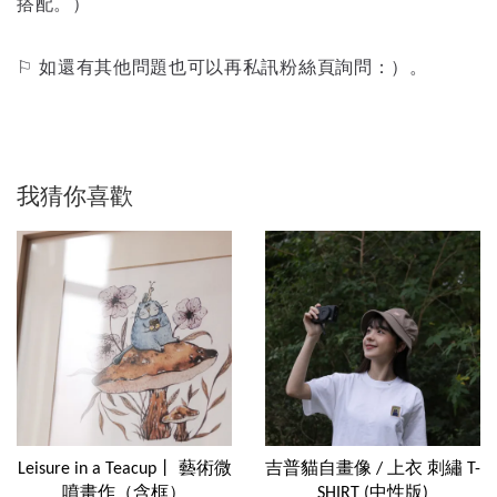
搭配。）
⚐ 如還有其他問題也可以再私訊粉絲頁詢問：）。
我猜你喜歡
Leisure in a Teacup丨 藝術微
吉普貓自畫像 / 上衣 刺繡 T-
噴畫作（含框）
SHIRT (中性版)