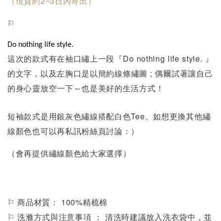
（現貨約2~3日內寄出）
⚐ 
Do nothing life style.
這次的款式有在袖口繡上一段『
Do nothing life style.
』
的文字，
以及左胸口是以簡約線條繡圖 ; 偶爾試著讓自己
的身心靈放空一下～也是美好的生活方式！
短袖款式是用銀灰色繡線搭配白色Tee。如想更換其他繡
線顏色也可以再私訊粉絲頁討論：）
（會再提供繡線顏色給大家選擇）
⚐ 商品材質： 100%精梳棉
⚐ 洗滌方式與注意事項 ： 清洗時建議放入洗衣袋中，並