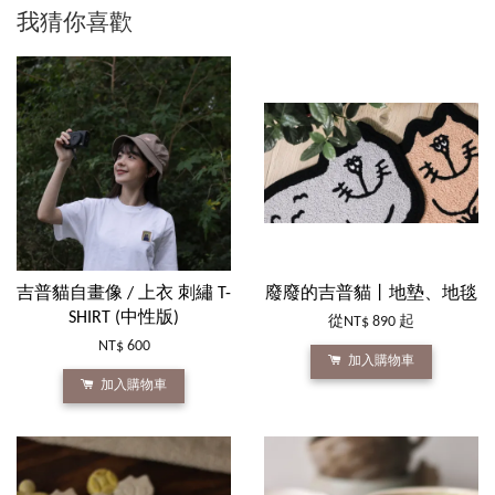
我猜你喜歡
吉普貓自畫像 / 上衣 刺繡 T-
廢廢的吉普貓丨地墊、地毯
SHIRT (中性版)
從
NT$ 890
起
NT$ 600
加入購物車
加入購物車