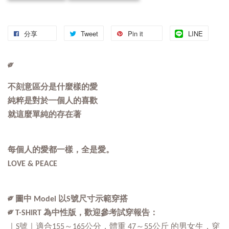
分享
Tweet
Pin it
LINE
༗
不刻意區分是什麼樣的愛
純粹是對於一個人的喜歡
就這麼單純的存在著
每個人的愛都一樣，全是愛。
LOVE & PEACE
༗
圖中 Model 以S號尺寸示範穿搭
༗ T-SHIRT 為中性版，歡迎參考試穿報告：
｜S號｜適合155～165公分，體重 47～55公斤 的男女生，穿