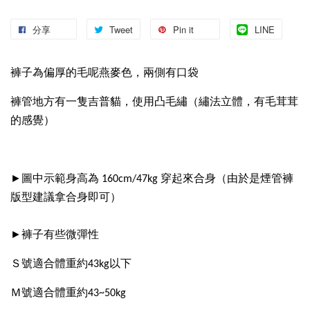
分享
Tweet
Pin it
LINE
褲子為偏厚的毛呢燕麥色，兩側有口袋
褲管地方有一隻吉普貓，使用凸毛繡（繡法立體，有毛茸茸
的感覺）
►圖中示範身高為 160cm/47kg 穿起來合身（由於是煙管褲
版型建議拿合身即可）
►褲子有些微彈性
Ｓ號適合體重約43kg以下
Ｍ號適合體重約43~50kg