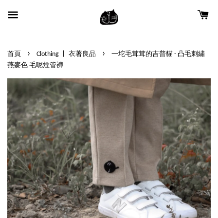
›
›
首頁
Clothing 丨 衣著良品
一坨毛茸茸的吉普貓 - 凸毛刺繡
燕麥色 毛呢煙管褲