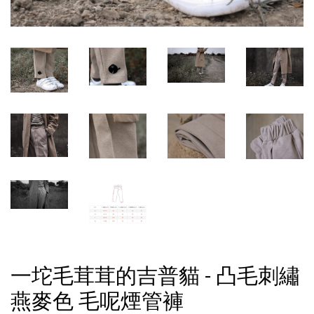
一坨毛茸茸的吉普貓 - 凸毛刺繡
燕麥色 毛呢煙管褲